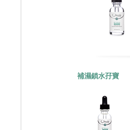
補濕鎖水孖寶